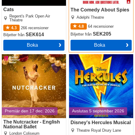
Cats
The Comedy About Spies
Regent's Park Open Air
Adelphi Theatre
Theatre
4.8
64
recensioner
4.3
266
recensioner
SEK205
SEK614
Biljetter
från
Biljetter
från
Boka
Boka
The Nutcracker - English
Disney's Hercules Musical
National Ballet
Premiär den 17 dec. 2026
Avslutas 5 september 2026
The Nutcracker - English
Disney's Hercules Musical
National Ballet
Theatre Royal Drury Lane
London Coliseum