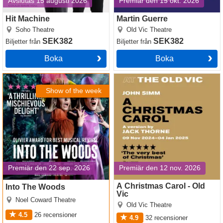
Avslutas 15 augusti 2026
Premiär den 15 okt. 2026
Hit Machine
Martin Guerre
Soho Theatre
Old Vic Theatre
SEK382
SEK382
Biljetter
från
Biljetter
från
Boka
Boka
Into The Woods
A Christmas Carol - Old Vic
Show of the week
Premiär den 22 sep. 2026
Premiär den 12 nov. 2026
A Christmas Carol - Old
Into The Woods
Vic
Noel Coward Theatre
Old Vic Theatre
4.5
26
recensioner
4.9
32
recensioner