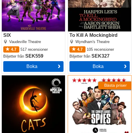
SIX
To Kill A Mockingbird
Vaudeville Theatre
Wyndham's Theatre
4.7
517
recensioner
4.7
105
recensioner
SEK559
SEK327
Biljetter
från
Biljetter
från
Boka
Boka
Cats
The Comedy About Spies
Bästa priser