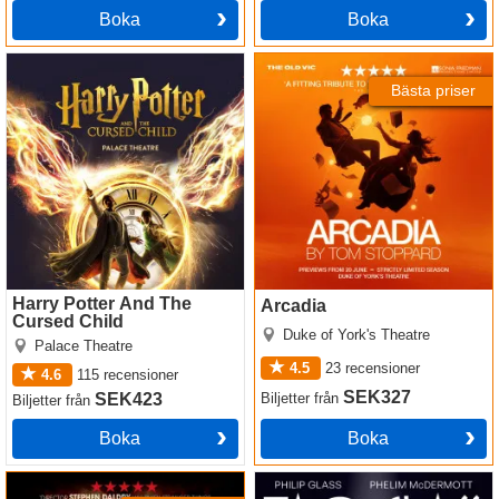
Boka
Boka
Harry Potter And The Cursed
Arcadia
Child
Bästa priser
Harry Potter And The
Arcadia
Cursed Child
Duke of York's Theatre
Palace Theatre
4.5
23
recensioner
4.6
115
recensioner
SEK327
SEK423
Biljetter
från
Biljetter
från
Boka
Boka
Stranger Things: The First
Tao Of Glass
Shadow