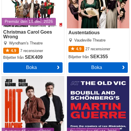
Premiär den 18 dec. 2026
Christmas Carol Goes
Austentatious
Wrong
Vaudeville Theatre
Wyndham's Theatre
4.9
27
recensioner
4.9
7
recensioner
SEK355
SEK409
Biljetter
från
Biljetter
från
Boka
Boka
Hit Machine
Martin Guerre