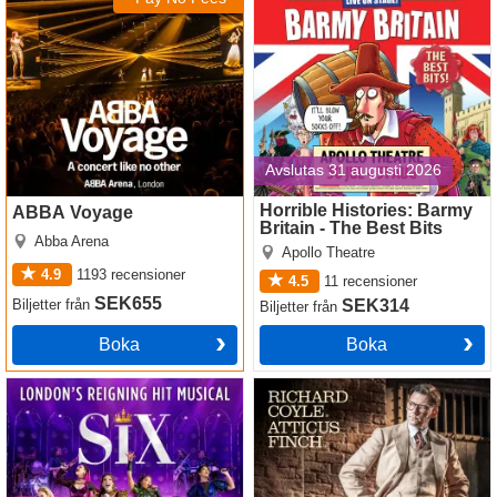
Avslutas 31 augusti 2026
Horrible Histories: Barmy
ABBA Voyage
Britain - The Best Bits
Abba Arena
Apollo Theatre
4.9
1193
recensioner
4.5
11
recensioner
SEK655
Biljetter
från
SEK314
Biljetter
från
Boka
Boka
SIX
To Kill A Mockingbird