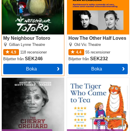
My Neighbour Totoro
How The Other Half Loves
Gillian Lynne Theatre
Old Vic Theatre
4.9
118
recensioner
4.4
55
recensioner
SEK246
SEK232
Biljetter
från
Biljetter
från
Boka
Boka
The Cherry Orchard
The Tiger Who Came To Tea