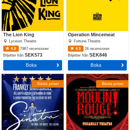
The Lion King
Operation Mincemeat
Lyceum Theatre
Fortune Theatre
4.8
7987
recensioner
4.9
26
recensioner
SEK573
SEK846
Biljetter
från
Biljetter
från
Boka
Boka
Sinatra the Musical
Moulin Rouge! The Musical
Bästa priser
Bästa priser