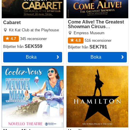
Come Alive! The Greatest
Cabaret
Showman Circus
Kit Kat Club at the Playhouse
Spectacular
Empress Museum
4.7
345
recensioner
4.8
516
recensioner
SEK559
Biljetter
från
SEK791
Biljetter
från
Boka
Boka
Mamma Mia!
Hamilton