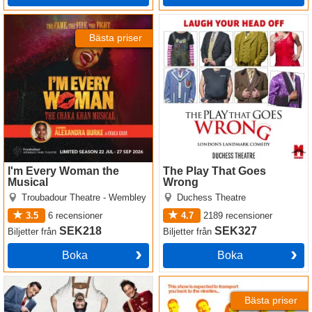
I'm Every Woman the Musical
The Play That Goes Wrong
Bästa priser
I'm Every Woman the
The Play That Goes
Musical
Wrong
Troubadour Theatre - Wembley
Duchess Theatre
3.5
6
recensioner
4.7
2189
recensioner
SEK218
SEK327
Biljetter
från
Biljetter
från
Boka
Boka
The Producers
Trainspotting The Musical
Bästa priser