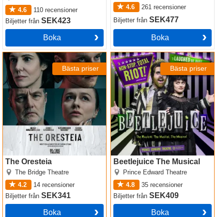
4.6
261
recensioner
4.6
110
recensioner
SEK477
SEK423
Biljetter
från
Biljetter
från
Boka
Boka
The Oresteia
Beetlejuice The Musical
Bästa priser
Bästa priser
The Oresteia
Beetlejuice The Musical
The Bridge Theatre
Prince Edward Theatre
4.2
14
recensioner
4.8
35
recensioner
SEK341
SEK409
Biljetter
från
Biljetter
från
Boka
Boka