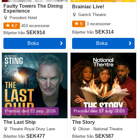
Faulty Towers The Dining
Brainiac Live!
Experience
Garrick Theatre
President Hotel
5
3
recensioner
4.7
453
recensioner
SEK314
SEK914
Biljetter
från
Biljetter
från
Boka
Boka
The Last Ship
The Story
Premiär den 22 sep. 2026
Premiär den 27 aug. 2026
The Last Ship
The Story
Theatre Royal Drury Lane
Olivier - National Theatre
SEK477
SEK587
Biljetter
från
Biljetter
från