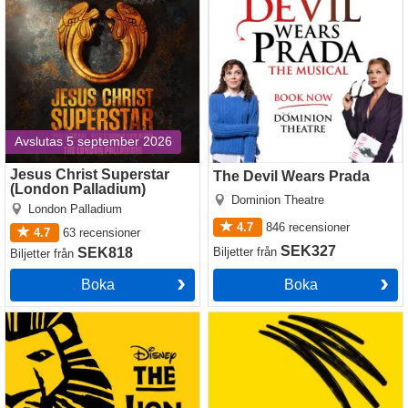
Avslutas 5 september 2026
Jesus Christ Superstar
The Devil Wears Prada
(London Palladium)
Dominion Theatre
London Palladium
4.7
846
recensioner
4.7
63
recensioner
SEK327
SEK818
Biljetter
från
Biljetter
från
Boka
Boka
The Lion King
Operation Mincemeat