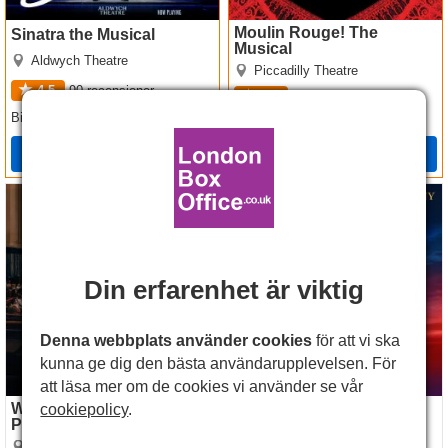
Moulin Rouge! The
Sinatra the Musical
Musical
Aldwych Theatre
Piccadilly Theatre
4.5
90
recensioner
4.9
1822
recensioner
SEK314
Biljetter
från
SEK396
Biljetter
från
Boka
Boka
Witness for the Prosecution
Les Miserables
by Agatha Christie
Din erfarenhet är viktig
Denna webbplats använder cookies
för att vi ska
kunna ge dig den bästa användarupplevelsen. För
att läsa mer om de cookies vi använder se vår
Witness for the
cookiepolicy
.
Les Miserables
Prosecution by Agatha
Sondheim Theatre
Christie
London County Hall