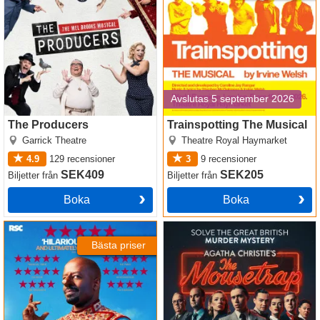
Avslutas 5 september 2026
The Producers
Trainspotting The Musical
Garrick Theatre
Theatre Royal Haymarket
4.9
129
recensioner
3
9
recensioner
SEK409
SEK205
Biljetter
från
Biljetter
från
Boka
Boka
Cyrano de Bergerac
Mousetrap
Bästa priser