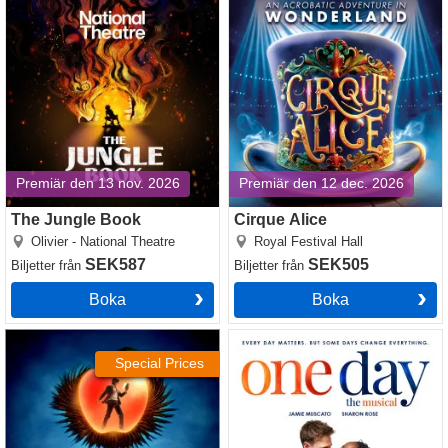
The Jungle Book
Cirque Alice
Premiär den 13 nov. 2026
Premiär den 12 dec. 2026
The Jungle Book
Cirque Alice
Olivier - National Theatre
Royal Festival Hall
SEK587
SEK505
Biljetter
från
Biljetter
från
Boka
Boka
Death Note The Musical
One Day
Special Prices