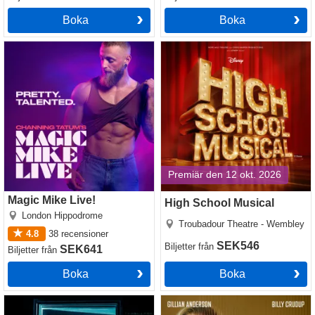
Boka
Boka
Magic Mike Live!
High School Musical
Premiär den 12 okt. 2026
Magic Mike Live!
High School Musical
London Hippodrome
Troubadour Theatre - Wembley
4.8
38
recensioner
SEK546
Biljetter
från
SEK641
Biljetter
från
Boka
Boka
Paranormal Activity
Who's Afraid of Virginia Woolf