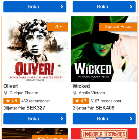
Boka
Boka
Oliver!
Wicked
-28%
Special Prices
Oliver!
Wicked
Gielgud Theatre
Apollo Victoria
4.9
462
recensioner
4.7
6107
recensioner
SEK327
SEK409
Biljetter
från
Biljetter
från
Boka
Boka
ABBA Voyage
Horrible Histories: Barmy
Britain - The Best Bits
Pay No Fees