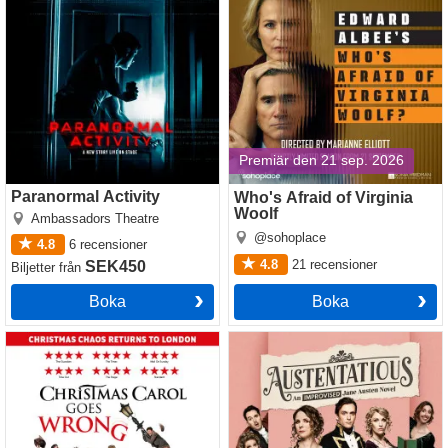
Premiär den 21 sep. 2026
Paranormal Activity
Who's Afraid of Virginia
Woolf
Ambassadors Theatre
@sohoplace
4.8
6
recensioner
4.8
21
recensioner
SEK450
Biljetter
från
Boka
Boka
Christmas Carol Goes Wrong
Austentatious