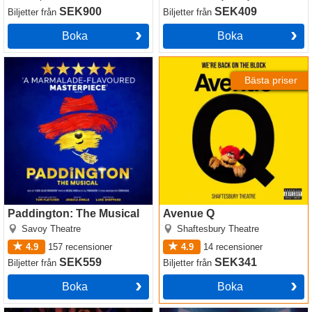
SEK900
SEK409
Biljetter
från
Biljetter
från
Boka
Boka
Paddington: The Musical
Avenue Q
Bästa priser
Paddington: The Musical
Avenue Q
Savoy Theatre
Shaftesbury Theatre
4.9
157
recensioner
4.9
14
recensioner
SEK559
SEK341
Biljetter
från
Biljetter
från
Boka
Boka