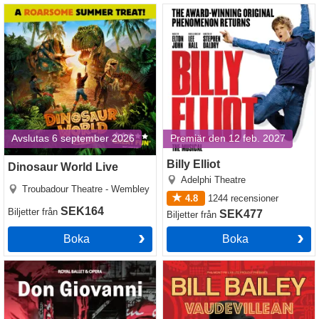
Dinosaur World Live
Billy Elliot
Avslutas 6 september 2026
Premiär den 12 feb. 2027
Billy Elliot
Dinosaur World Live
Adelphi Theatre
Troubadour Theatre - Wembley
4.8
1244
recensioner
SEK164
Biljetter
från
SEK477
Biljetter
från
Boka
Boka
Don Giovanni - Royal Ballet
Bill Bailey: Vaudevillean
and Opera