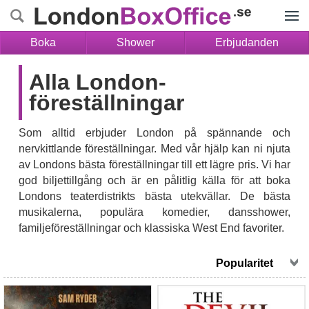
Menyn
Boka
Shower
Erbjudanden
Alla London-
föreställningar
Som alltid erbjuder London på spännande och
nervkittlande föreställningar. Med vår hjälp kan ni njuta
av Londons bästa föreställningar till ett lägre pris. Vi har
god biljettillgång och är en pålitlig källa för att boka
Londons teaterdistrikts bästa utekvällar. De bästa
musikalerna, populära komedier, dansshower,
familjeföreställningar och klassiska West End favoriter.
Jesus Christ Superstar
The Devil Wears Prada
(London Palladium)