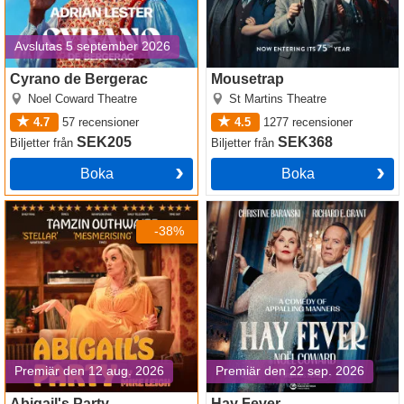
Avslutas 5 september 2026
Cyrano de Bergerac
Mousetrap
Noel Coward Theatre
St Martins Theatre
4.7
57
recensioner
4.5
1277
recensioner
SEK205
SEK368
Biljetter
från
Biljetter
från
Boka
Boka
Abigail's Party
Hay Fever
-38%
Premiär den 12 aug. 2026
Premiär den 22 sep. 2026
Abigail's Party
Hay Fever