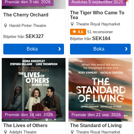
Premiär den 3 okt. 2026
Avslutas 5 september 2026
The Tiger Who Came To
The Cherry Orchard
Tea
Theatre Royal Haymarket
Harold Pinter Theatre
4.6
51
recensioner
SEK327
Biljetter
från
SEK164
Biljetter
från
Boka
Boka
The Lives of Others
The Standard of Living
Premiär den 14 okt. 2026
Premiär den 21 sep. 2026
The Lives of Others
The Standard of Living
Adelphi Theatre
Theatre Royal Haymarket