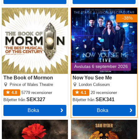
The Book of Mormon
Now You See Me
-38%
Avslutas 6 september 2026
The Book of Mormon
Now You See Me
Prince of Wales Theatre
London Coliseum
4.8
5779
recensioner
4.1
20
recensioner
SEK327
SEK341
Biljetter
från
Biljetter
från
Boka
Boka
Hadestown
Jesus Christ Superstar
(Theatre Royal Drury Lane)