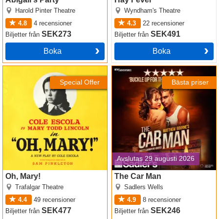
Harold Pinter Theatre
Wyndham's Theatre
4.8
4
recensioner
4.3
22
recensioner
SEK273
SEK491
Biljetter
från
Biljetter
från
Boka
Boka
Oh, Mary!
The Car Man
Special Offer
Bästa priser
Avslutas 29 augusti 2026
Oh, Mary!
The Car Man
Trafalgar Theatre
Sadlers Wells
4.4
49
recensioner
4.9
8
recensioner
SEK477
SEK246
Biljetter
från
Biljetter
från