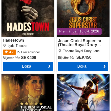
Premiär den 16 okt. 2026
Hadestown
Jesus Christ Superstar
(Theatre Royal Drury
Lyric Theatre
Lane)
Theatre Royal Drury Lane
4.7
271
recensioner
SEK450
SEK409
Biljetter
från
Biljetter
från
Boka
Boka
Cabaret
Come Alive! The Greatest
Showman Circus Spectacular