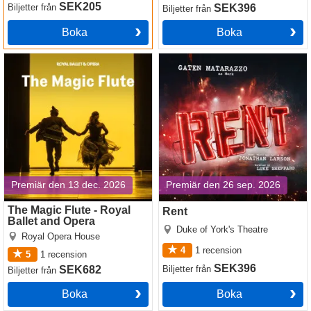
SEK205
Biljetter
från
SEK396
Biljetter
från
Boka
Boka
The Magic Flute - Royal
Rent
Ballet and Opera
Premiär den 13 dec. 2026
Premiär den 26 sep. 2026
The Magic Flute - Royal
Rent
Ballet and Opera
Duke of York's Theatre
Royal Opera House
4
1
recension
5
1
recension
SEK396
SEK682
Biljetter
från
Biljetter
från
Boka
Boka