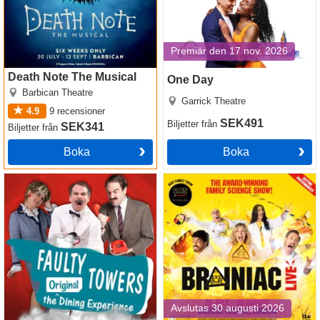
Premiär den 17 nov. 2026
Death Note The Musical
One Day
Barbican Theatre
Garrick Theatre
4.9
9
recensioner
SEK491
Biljetter
från
SEK341
Biljetter
från
Boka
Boka
Faulty Towers The Dining
Brainiac Live!
Experience
Avslutas 30 augusti 2026