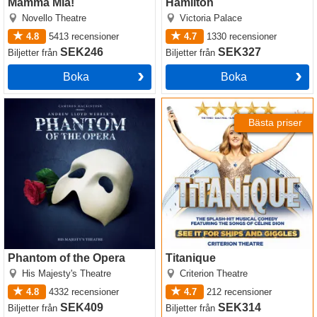
Mamma Mia!
Hamilton
Novello Theatre
Victoria Palace
4.8
5413
recensioner
4.7
1330
recensioner
SEK246
SEK327
Biljetter
från
Biljetter
från
Boka
Boka
Phantom of the Opera
Titanique
Bästa priser
Phantom of the Opera
Titanique
His Majesty's Theatre
Criterion Theatre
4.8
4332
recensioner
4.7
212
recensioner
SEK409
SEK314
Biljetter
från
Biljetter
från