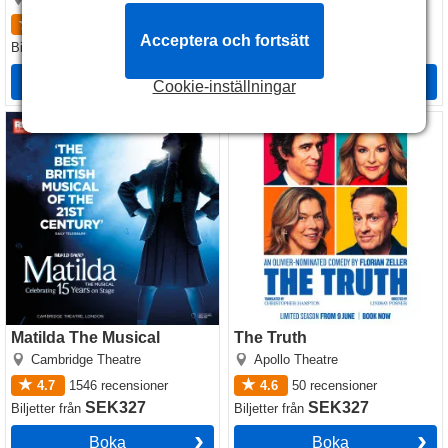
4.9
3344
recensioner
4.8
383
recensioner
Acceptera och fortsätt
SEK409
SEK259
Biljetter
från
Biljetter
från
Boka
Boka
Cookie-inställningar
Matilda The Musical
The Truth
Matilda The Musical
The Truth
Cambridge Theatre
Apollo Theatre
4.7
1546
recensioner
4.6
50
recensioner
SEK327
SEK327
Biljetter
från
Biljetter
från
Boka
Boka