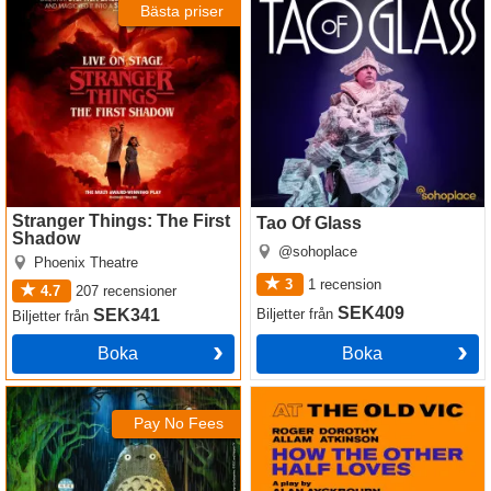
Bästa priser
Stranger Things: The First
Tao Of Glass
Shadow
@sohoplace
Phoenix Theatre
3
1
recension
4.7
207
recensioner
SEK409
SEK341
Biljetter
från
Biljetter
från
Boka
Boka
My Neighbour Totoro
How The Other Half Loves
Pay No Fees