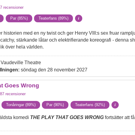
7
recensioner
Par (85%)
Teaterfans (89%)
i
r historien med en ny twist och ger Henry VIII:s sex fruar ramplj
 catchy, stärkande låtar och elektrifierande koreografi - denna
lik över hela världen.
Vaudeville Theatre
llningen:
söndag den 28 november 2027
at Goes Wrong
87
recensioner
Tonåringar (89%)
Par (90%)
Teaterfans (92%)
i
äldsta komedi
THE PLAY THAT GOES WRONG
fortsätter att f