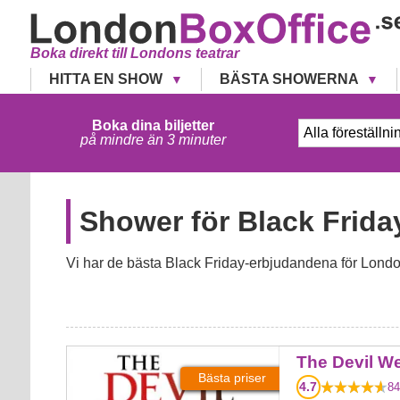
Boka direkt till Londons teatrar
HITTA EN SHOW
BÄSTA SHOWERNA
Boka dina biljetter
på mindre än 3 minuter
Shower för Black Frida
Vi har de bästa Black Friday-erbjudandena för London
The Devil Wears Prada
The Devil W
Bästa priser
4.7
84