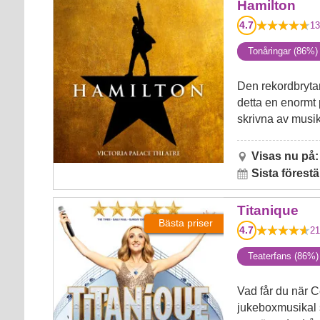
Hamilton
Hamilton
4.7
13
Tonåringar (86%)
Den rekordbryta
detta en enormt
skrivna av musi
Visas nu på:
Sista förestä
Titanique
Titanique
Bästa priser
4.7
21
Teaterfans (86%)
Vad får du när 
jukeboxmusikal so