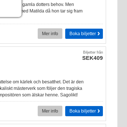
 sin fem år gamla dotters behov. Men
 bok. Följ med Matilda då hon tar sig fram
Boka
biljetter
Mer info
Biljetter
från
SEK409
ttelse om kärlek och besatthet. Det är den
ikaliskt mästerverk som följer den tragiska
mpositören som älskar henne. Sagolikt!
Boka
biljetter
Mer info