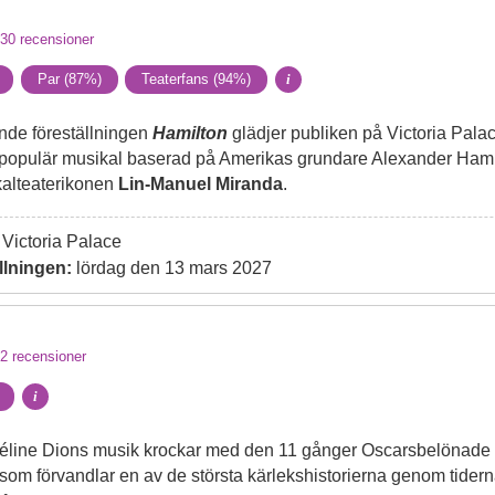
30
recensioner
Par (87%)
Teaterfans (94%)
i
nde föreställningen
Hamilton
glädjer publiken på Victoria Palac
 populär musikal baserad på Amerikas grundare Alexander Hamil
kalteaterikonen
Lin-Manuel Miranda
.
Victoria Palace
llningen:
lördag den 13 mars 2027
2
recensioner
i
Céline Dions musik krockar med den 11 gånger Oscarsbelönade 
m förvandlar en av de största kärlekshistorierna genom tiderna ti