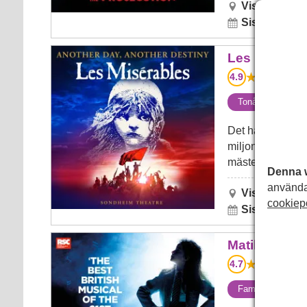
Visas nu på:
Sista förestä
Les Miserables
Les Miserab
4.9
33
Tonåringar (85%)
Det här är kraftf
miljoner persone
mästerverk. Och
Denna 
använda
Visas nu på:
cookiep
Sista förestä
Matilda The Musical
Matilda The 
4.7
15
Familjer (97%)