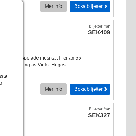
Boka
biljetter
Mer info
Biljetter
från
SEK409
ens längst spelade musikal. Fler än 55
lär omarbetning av Victor Hugos
ästa
r
Boka
biljetter
Mer info
Biljetter
från
SEK327