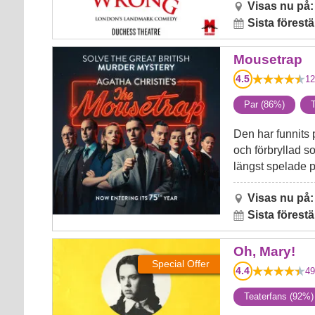
Visas nu på:
Sista förestä
Mousetrap
Mousetrap
4.5
12
Par (86%)
T
Den har funnits 
och förbryllad 
längst spelade p
Visas nu på:
Sista förestä
Oh, Mary!
Oh, Mary!
Special Offer
4.4
49
Teaterfans (92%)