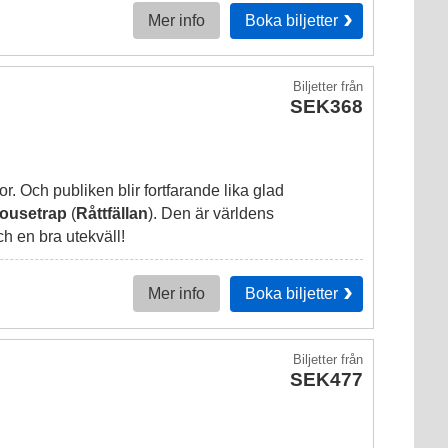
Boka
biljetter
Mer info
Biljetter
från
SEK368
. Och publiken blir fortfarande lika glad
ousetrap
(
Råttfällan
). Den är världens
h en bra utekväll!
Boka
biljetter
Mer info
Biljetter
från
SEK477