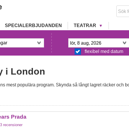
SPECIALERBJUDANDEN
TEATRAR
flexibel med datum
y i London
s mest populära program. Skynda så långt lagret räcker och boka
ears Prada
3
recensioner