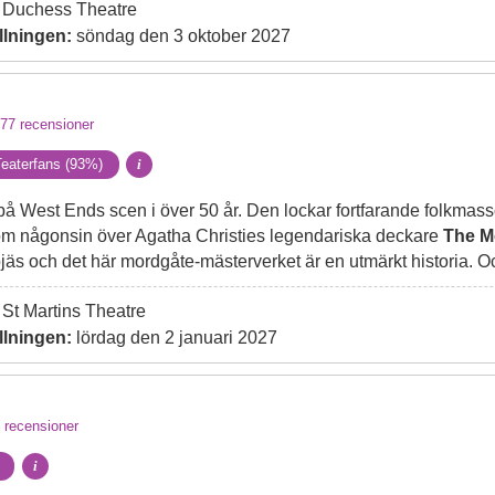
Duchess Theatre
llningen:
söndag den 3 oktober 2027
77
recensioner
eaterfans (93%)
i
på West Ends scen i över 50 år. Den lockar fortfarande folkmassor
som någonsin över Agatha Christies legendariska deckare
The M
jäs och det här mordgåte-mästerverket är en utmärkt historia. Oc
St Martins Theatre
llningen:
lördag den 2 januari 2027
recensioner
i