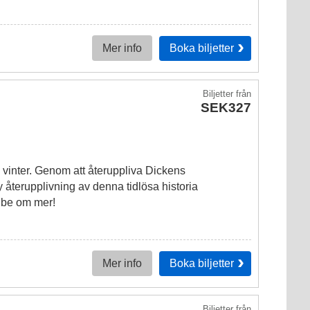
Boka
biljetter
Mer info
Biljetter
från
SEK327
i vinter. Genom att återuppliva Dickens
 återupplivning av denna tidlösa historia
t be om mer!
Boka
biljetter
Mer info
Biljetter
från