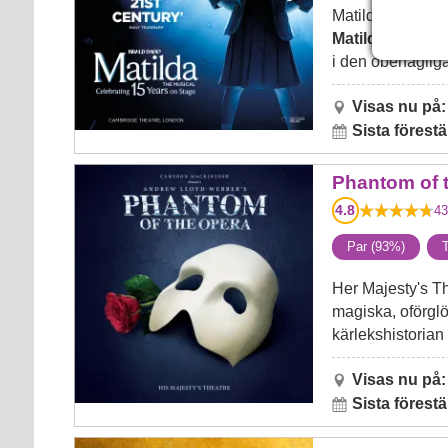
Matildas föräld
Matilda
är föret
i den obehaglig
Visas nu på:
Sista förestä
Phantom of the Opera
Phantom of 
4.8
43
Par (93%)
T
Her Majesty's Th
magiska, oförgl
kärlekshistoria
Visas nu på:
Sista förestä