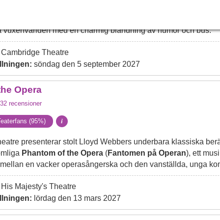
rar är hemska; själviska, dumma, grymma och helt omedvetna om
agsam, en begåvad liten flicka som helst slår sig ned med en bra
a vuxenvärlden med en charmig blandning av humor och bus.
Cambridge Theatre
llningen:
söndag den 5 september 2027
the Opera
32
recensioner
eaterfans (95%)
i
eatre presenterar stolt Lloyd Webbers underbara klassiska berä
ömliga
Phantom of the Opera
(
Fantomen på Operan
), ett mus
n mellan en vacker operasångerska och den vanställda, unga ko
His Majesty's Theatre
llningen:
lördag den 13 mars 2027