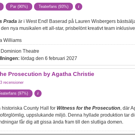
Par (90%)
Teaterfans (93%)
i
s Prada
är i West End! Baserad på Lauren Wisbergers bästsälja
 den nya musikalen ett all-star, prisbelönt kreativt team inklusiv
 Williams
Dominion Theatre
llningen:
lördag den 6 februari 2027
the Prosecution by Agatha Christie
3
recensioner
eaterfans (97%)
i
s historiska County Hall for
Witness for the Prosecution
, där 
n oförglömlig, uppslukande miljö. Denna hyllade produktion tar 
ningar får dig att gissa ända fram till den slutliga domen.