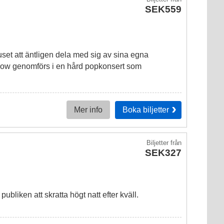
SEK559
uset att äntligen dela med sig av sina egna
 show genomförs i en hård popkonsert som
Boka
biljetter
Mer info
Biljetter
från
SEK327
å publiken att skratta högt natt efter kväll.