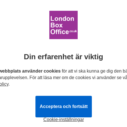
London County Hall
llningen:
söndag den 25 april 2027
les
43
recensioner
Par (93%)
Teaterfans (97%)
i
ulla saker. Detta är musikal i stor skala.
Les Miserables
är värld
Din erfarenhet är viktig
r har sett den. I 40 länder och på 21 språk. Det är en spektaku
 den går på Londons Queens Theatre nu!
webbplats använder cookies
för att vi ska kunna ge dig den b
rupplevelsen. För att läsa mer om de cookies vi använder se vå
Sondheim Theatre
olicy
.
llningen:
lördag den 13 mars 2027
Musical
Acceptera och fortsätt
46
recensioner
Cookie-inställningar
i