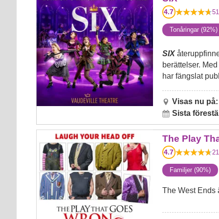
4.7
51
Tonåringar (92%)
SIX
återuppfinne
berättelser. Med
har fängslat pub
Visas nu på:
Sista förestä
The Play That Goes Wrong
The Play Th
4.7
21
Familjer (90%)
The West Ends 