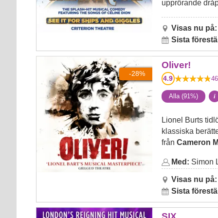
upprörande dråp
Visas nu på:
Sista förestä
Oliver!
Oliver!
-28%
4.9
46
Alla (91%)
i
Lionel Burts tid
klassiska berätt
från
Cameron M
Med:
Simon L
Visas nu på:
Sista förestä
SIX
SIX