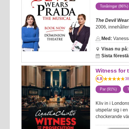
Tonåringar (86%)
The Devil Wear
2006, innehåller
Med:
Vanessa
Visas nu på:
Sista förestä
Witness for the Prosecution by
Witness for 
Agatha Christie
4.8
38
Par (91%)
T
Kliv in i London
utspelar sig i e
chockerande vänd