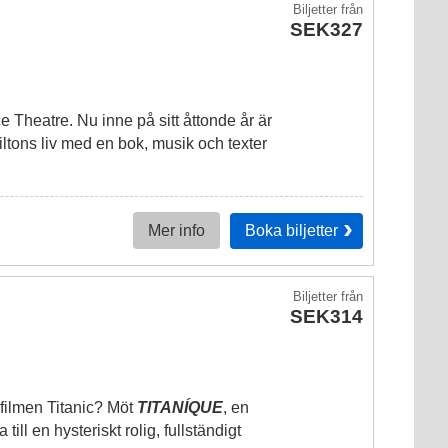
Biljetter
från
SEK327
e Theatre. Nu inne på sitt åttonde år är
tons liv med en bok, musik och texter
Boka
biljetter
Mer info
Biljetter
från
SEK314
filmen Titanic? Möt
TITANÍQUE
, en
ll en hysteriskt rolig, fullständigt