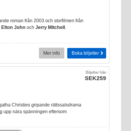
nde roman från 2003 och storfilmen från
e
Elton John
och
Jerry Mitchell
.
Boka
biljetter
Mer info
Biljetter
från
SEK259
Agatha Christies gripande rättssalsdrama
dig upp nära spänningen eftersom