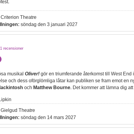
fest.
Criterion Theatre
llningen:
söndag den 3 januari 2027
1
recensioner
lösa musikal
Oliver!
gör en triumferande återkomst till West End 
else och dess oförglömliga låtar kan publiken se fram emot en ny
ackintosh
och
Matthew Bourne
. Det kommer att lämna dig at
ipkin
Gielgud Theatre
llningen:
söndag den 14 mars 2027