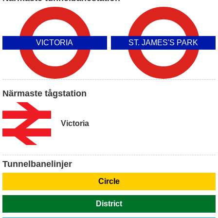
VICTORIA
ST. JAMES'S PARK
Närmaste tågstation
Victoria
Tunnelbanelinjer
Circle
District