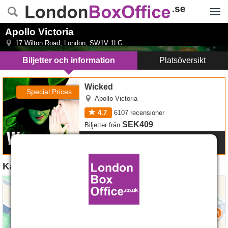
Menyn
Apollo Victoria
17 Wilton Road
,
London
,
SW1V 1LG
Biljetter och information
Platsöversikt
Wicked
Wicked
Special Prices
Apollo Victoria
4.7
6107
recensioner
SEK409
Biljetter
från
Mer Info
Karta till Apollo Victoria