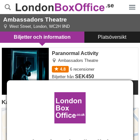
Menyn
Ambassadors Theatre
West Street
,
London
,
WC2H 9ND
Biljetter och information
Platsöversikt
Paranormal Activity
Paranormal Activity
Ambassadors Theatre
4.8
6
recensioner
SEK450
Biljetter
från
Mer Info
Karta till Ambassadors Theatre