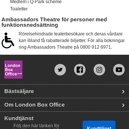
Medlem i Q-Park scheme
Toaletter
Ambassadors Theatre för personer med
funktionsnedsättning
Rörelsehindrade teaterbesökare och deras vårdare
kan ibland få rabatterade biljetter. För alla bokningar
ring Ambassadors Theatre på
0800 912 6971
.
Bästsäljare
Om London Box Office
Kundtjänst
Följ den här länken för
Kundtjänst