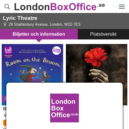
Menyn
Lyric Theatre
29 Shaftesbury Avenue
,
London
,
W1D 7ES
Biljetter och information
Platsöversikt
Room On The Broom
Hadestown
Premiär den 27 nov. 2026
Room On The Broom
Hadestown
Lyric Theatre
Lyric Theatre
4.3
32
recensioner
4.7
270
recensioner