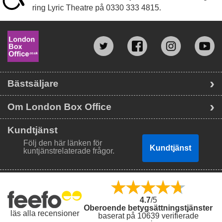
ring Lyric Theatre på
0330 333 4815
.
Bästsäljare
Om London Box Office
Kundtjänst
Följ den här länken för
Kundtjänst
kuntjänstrelaterade frågor.
4.7
/5
Oberoende betygsättningstjänster
läs alla recensioner
baserat på 10639 verifierade