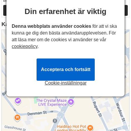
SEK164
SEK409
Biljetter
från
Biljetter
från
Din erfarenhet är viktig
Mer Info
Mer Info
Karta till Lyric Theatre
Denna webbplats använder cookies
för att vi ska
kunna ge dig den bästa användarupplevelsen. För
att läsa mer om de cookies vi använder se vår
cookiepolicy
.
Acceptera och fortsätt
Cookie-inställningar