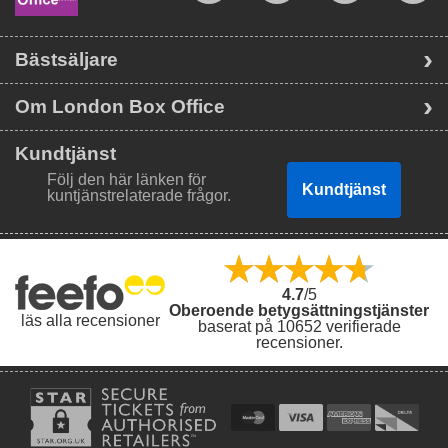
Bästsäljare
Om London Box Office
Kundtjänst
Följ den här länken för
Kundtjänst
kuntjänstrelaterade frågor.
4.7
/5
Oberoende betygsättningstjänster
läs alla recensioner
baserat på 10652 verifierade
recensioner.