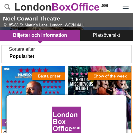
Menyn
Noel Coward Theatre
85-88 St Martin's Lane
,
London
,
WC2N 4AU
Biljetter och information
Platsöversikt
Sortera efter
Cyrano de Bergerac
Into The Woods
Bästa priser
Show of the week
Avslutas 5 september 2026
Premiär den 22 sep. 2026