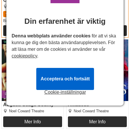
Cyrano de Bergerac
Into The Woods
Noel Coward Theatre
Noel Coward Theatre
4.7
57
recensioner
4.5
26
recensioner
Din erfarenhet är viktig
SEK205
SEK205
Biljetter
från
Biljetter
från
Mer Info
Mer Info
Denna webbplats använder cookies
för att vi ska
August: Osage County
Amadeus
kunna ge dig den bästa användarupplevelsen. För
att läsa mer om de cookies vi använder se vår
cookiepolicy
.
Acceptera och fortsätt
Cookie-inställningar
Premiär den 18 jan. 2027
Premiär den 17 apr. 2027
August: Osage County
Amadeus
Noel Coward Theatre
Noel Coward Theatre
Mer Info
Mer Info