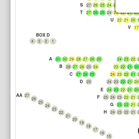
S
27
26
25
24
23
22
21
20
T
27
26
25
24
23
22
21
20
U
22
21
20
V
17
BOX D
4
3
2
1
A
31
30
29
28
27
26
25
24
23
22
B
28
27
26
25
24
23
22
21
20
C
27
26
25
24
23
22
21
D
25
24
23
22
21
20
E
24
23
22
21
20
AA
27
F
25
24
23
22
21
26
25
G
23
22
21
24
23
H
24
23
22
21
22
21
20
19
18
17
16
15