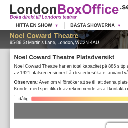
Boka direkt till Londons teatrar
HITTA EN SHOW
BÄSTA SHOWERNA
Noel Coward Theatre
85-88 St Martin's Lane
,
London
,
WC2N 4AU
Noel Coward Theatre Platsöversikt
Noel Coward Theatre har en total kapacitet på 886 sittpla
av 1921 platsrecensioner från teaterbesökare, använd vår in
Gr
Observera
: Även om vi försöker att se till att denna pla
Kunder med specifika krav rekommenderas att kontakta os
dålig