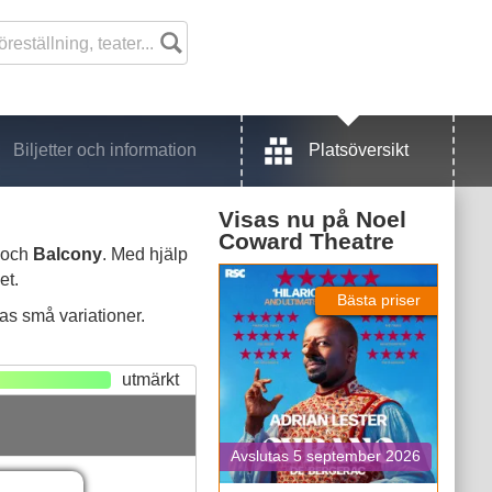
Biljetter och information
Platsöversikt
Visas nu på
Noel
Coward Theatre
 och
Balcony
. Med hjälp
Cyrano de Bergerac
et.
Bästa priser
nas små variationer.
utmärkt
Avslutas 5 september 2026