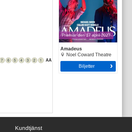
Premiär den 17 april 2027
Amadeus
Noel Coward Theatre
AA
7
6
5
4
3
2
1
Biljetter
Kundtjänst