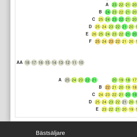
A
23
22
21
20
B
24
23
22
21
20
C
25
24
23
22
21
20
D
25
24
23
22
21
20
E
26
25
24
23
22
21
20
F
25
24
23
22
21
20
AA
18
17
16
15
14
13
12
11
10
A
25
24
23
22
21
20
19
18
17
B
22
21
20
19
18
C
24
23
22
21
20
19
D
25
24
23
22
21
20
E
23
22
21
20
19
Bästsäljare