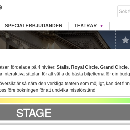
SPECIALERBJUDANDEN
TEATRAR
tser, fördelade på 4 nivåer:
Stalls
,
Royal Circle
,
Grand Circle
,
teraktiva sittplan för att välja de bästa biljetterna för din budg
and Circle Slips
Balcony Slips
tsöversikt är så nära den verkliga teatern som möjligt, kan det fin
s före bokningen för att undvika missförstånd.
STAGE