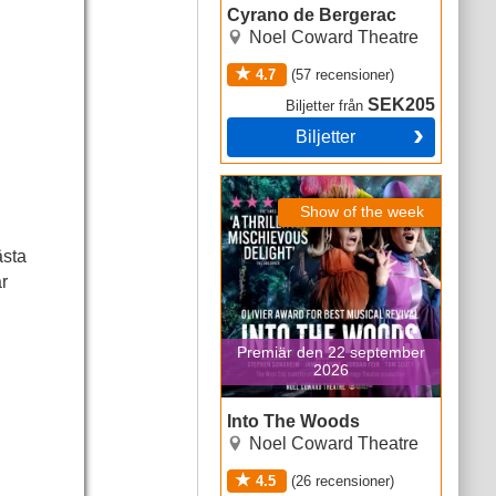
Cyrano de Bergerac
Noel Coward Theatre
4.7
(
57
recensioner
)
BOX A
SEK205
Biljetter
från
Biljetter
Into The Woods
Show of the week
ästa
r
Premiär den 22 september
2026
Into The Woods
Noel Coward Theatre
4.5
(
26
recensioner
)