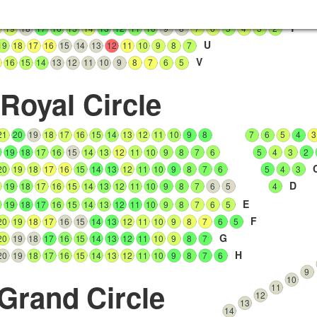
S
19
18
17
16
15
14
13
12
11
10
9
8
7
6
5
4
3
2
T
19
18
17
16
15
14
13
12
11
10
9
8
7
6
5
4
3
2
U
19
18
17
16
15
14
13
12
11
10
9
8
7
V
16
15
14
13
12
11
10
9
8
7
6
5
Royal Circle
21
20
19
18
17
16
15
14
13
12
11
10
9
8
7
6
5
4
3
19
18
17
16
15
14
13
12
11
10
9
8
7
6
5
4
3
2
20
19
18
17
16
15
14
13
12
11
10
9
8
7
6
5
4
3
D
19
18
17
16
15
14
13
12
11
10
9
8
7
6
5
4
E
19
18
17
16
15
14
13
12
11
10
9
8
7
6
5
F
20
19
18
17
16
15
14
13
12
11
10
9
8
7
6
5
G
20
19
18
17
16
15
14
13
12
11
10
9
8
7
H
20
19
18
17
16
15
14
13
12
11
10
9
8
7
6
9
10
Grand Circle
11
12
13
14