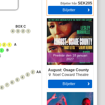
SEK205
Biljetter
från
Biljetter
August: Osage County
BOX C
4
3
2
1
A
2
1
B
1
C
Premiär den 18 januari
2027
August: Osage County
AA
2
3
Noel Coward Theatre
4
5
6
Biljetter
7
8
Amadeus