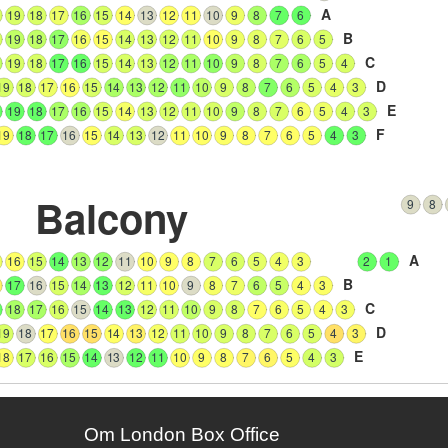
A
19
18
17
16
15
14
13
12
11
10
9
8
7
6
B
19
18
17
16
15
14
13
12
11
10
9
8
7
6
5
C
19
18
17
16
15
14
13
12
11
10
9
8
7
6
5
4
D
19
18
17
16
15
14
13
12
11
10
9
8
7
6
5
4
3
E
19
18
17
16
15
14
13
12
11
10
9
8
7
6
5
4
3
F
19
18
17
16
15
14
13
12
11
10
9
8
7
6
5
4
3
Balcony
9
8
A
16
15
14
13
12
11
10
9
8
7
6
5
4
3
2
1
B
17
16
15
14
13
12
11
10
9
8
7
6
5
4
3
C
18
17
16
15
14
13
12
11
10
9
8
7
6
5
4
3
D
19
18
17
16
15
14
13
12
11
10
9
8
7
6
5
4
3
E
18
17
16
15
14
13
12
11
10
9
8
7
6
5
4
3
Om London Box Office