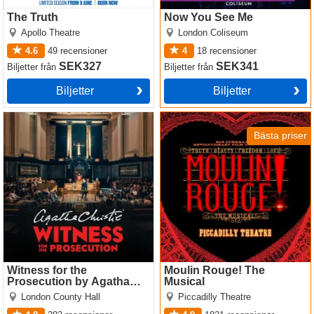
The Truth
Now You See Me
Apollo Theatre
London Coliseum
4.6
49
recensioner
4
18
recensioner
SEK327
SEK341
Biljetter
från
Biljetter
från
Biljetter
Biljetter
Witness for the Prosecution
Moulin Rouge! The Musical
by Agatha Christie
Bästa priser
Witness for the
Moulin Rouge! The
Prosecution by Agatha
Musical
Christie
London County Hall
Piccadilly Theatre