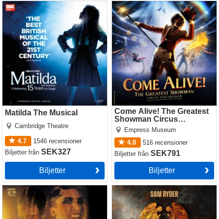
Matilda The Musical
Come Alive! The Greatest
Showman Circus Spectacular
Come Alive! The Greatest
Matilda The Musical
Showman Circus
Cambridge Theatre
Spectacular
Empress Museum
4.7
1546
recensioner
4.8
516
recensioner
SEK327
Biljetter
från
SEK791
Biljetter
från
Biljetter
Biljetter
Cabaret
Jesus Christ Superstar
(Theatre Royal Drury Lane)