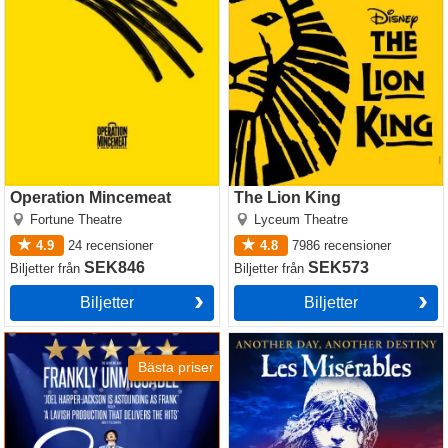
Operation Mincemeat
The Lion King
Fortune Theatre
Lyceum Theatre
4.9
24
recensioner
4.8
7986
recensioner
SEK846
SEK573
Biljetter
från
Biljetter
från
Biljetter
Biljetter
Sinatra the Musical
Les Miserables
Bästa priser