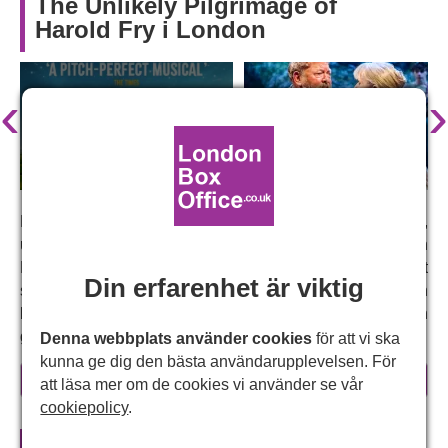
The Unlikely Pilgrimage of
Harold Fry i London
‹
›
En vanlig man påbörjar en oväntad resa i denna roliga,
upplyftande och djupt gripande musikal där titelrollen
Harold Fry bestämmer sig för att gå 900 kilometer för att
Din erfarenhet är viktig
säga adjö till en gammal vän, vilket resulterar i en
berättelse som kommer att få dig att både skratta och
gråta.
Denna webbplats använder cookies
för att vi ska
kunna ge dig den bästa användarupplevelsen. För
Varför du borde se
Harold Frys
läs mer
att läsa mer om de cookies vi använder se vår
osannolika pilgrimsfärd
cookiepolicy
.
Den är baserad på den bästsäljande romanen från