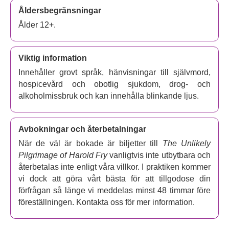
Kingsbridge till Berwick-Upon-Tweed för att säga adjö till
Åldersbegränsningar
henne... till fots. Längs vägen möter han excentriska
Ålder 12+.
främlingar, oväntad vänlighet och konfronterar minnen
från ett länge begravt förflutet. Samtidigt, hemma, ger sig
hans fru Maureen ut på sin egen resa, en som kan läka
Viktig information
sprickan i deras äktenskap.
Innehåller grovt språk, hänvisningar till självmord,
Bearbetad av Rachel Joyce från hennes älskade och
hospicevård och obotlig sjukdom, drog- och
bästsäljande roman, är
The Unlikely Pilgrimage of Harold
alkoholmissbruk och kan innehålla blinkande ljus.
Fry
en djupt djupgående, upplyftande musikal, samtidigt
tragisk och rolig, full av frågor om mänsklighet, försoning
Avbokningar och återbetalningar
och andra chanser.
Katy Rudd
(
Balettskor
,
Havet vid
slutet av gatan
) regisserar
Mark Addy
(
Full Monty
,
När de väl är bokade är biljetter till
The Unlikely
Riggen
,
Game of Thrones
) som Harold och
Jenna
Pilgrimage of Harold Fry
vanligtvis inte utbytbara och
Russell
(
Sunday in the Park with George
,
Hello, Dolly
)
återbetalas inte enligt våra villkor. I praktiken kommer
som Maureen, medan den listtoppande indiemusikern
vi dock att göra vårt bästa för att tillgodose din
Passenger står för den kraftfulla och glädjefyllda musiken.
förfrågan så länge vi meddelas minst 48 timmar före
föreställningen. Kontakta oss för mer information.
Nyss efter en slutsåld föreställning på Chichester Festival
Theatre anländer
The Unlikely Pilgrimage of Harold Fry