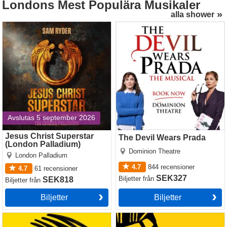
till London för West End-premiär. Missa inte chansen att
Londons
Mest Populära Musikaler
se detta kraftfulla, gripande bevis på den mänskliga
alla shower
naturen som påminner oss om att det aldrig är för sent att
Jesus Christ Superstar
The Devil Wears Prada
(London Palladium)
börja om.
Avslutas 5 september 2026
Jesus Christ Superstar
The Devil Wears Prada
(London Palladium)
Dominion Theatre
London Palladium
4.7
844
recensioner
4.7
61
recensioner
SEK327
Biljetter
från
SEK818
Biljetter
från
Biljetter
Biljetter
Operation Mincemeat
The Lion King