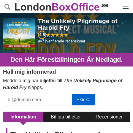
Menyn
The Unlikely Pilgrimage of
Harold Fry
4.8
av
71
verifierade recensioner
Den Här Föreställningen Är Nedlagd.
Håll mig informerad
Meddela mig när
biljetter till
The Unlikely Pilgrimage of
Harold Fry
släpps.
Skicka
Information
Billiga biljetter
Recensioner