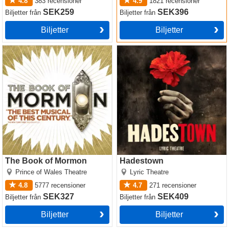
4.8
383
recensioner
4.9
1821
recensioner
SEK259
SEK396
Biljetter
från
Biljetter
från
Biljetter
Biljetter
The Book of Mormon
Hadestown
The Book of Mormon
Hadestown
Prince of Wales Theatre
Lyric Theatre
4.8
5777
recensioner
4.7
271
recensioner
SEK327
SEK409
Biljetter
från
Biljetter
från
Biljetter
Biljetter