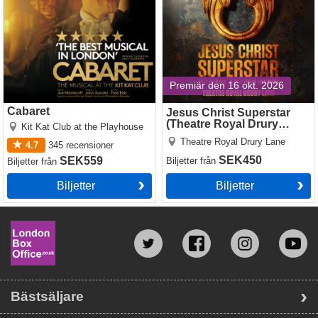
Premiär den 16 okt. 2026
Cabaret
Jesus Christ Superstar
(Theatre Royal Drury
Kit Kat Club at the Playhouse
Lane)
Theatre Royal Drury Lane
4.7
345
recensioner
SEK450
SEK559
Biljetter
från
Biljetter
från
Biljetter
Biljetter
Bästsäljare