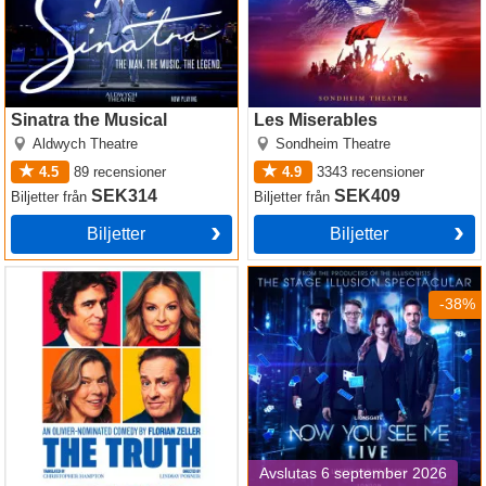
Sinatra the Musical
Les Miserables
Aldwych Theatre
Sondheim Theatre
4.5
89
recensioner
4.9
3343
recensioner
SEK314
SEK409
Biljetter
från
Biljetter
från
Biljetter
Biljetter
The Truth
Now You See Me
-38%
Avslutas 6 september 2026