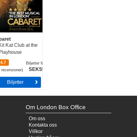
baret
Kit Kat Club at the
Playhouse
4.7
Biljetter
från
SEK559
4
recensioner
)
Biljetter
Om London Box Office
Om oss
Kontakta oss
Villkor