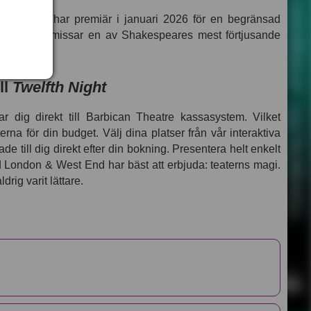
uva komedi har premiär i januari 2026 för en begränsad
tt du inte missar en av Shakespeares mest förtjusande
ill
Twelfth Night
r dig direkt till Barbican Theatre kassasystem. Vilket
tterna för din budget. Välj dina platser från vår interaktiva
lade till dig direkt efter din bokning. Presentera helt enkelt
ad London & West End har bäst att erbjuda: teaterns magi.
ldrig varit lättare.