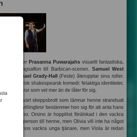
n
n-Avon kommer
Prasanna Puwarajahs
visuellt fantastiska,
av
Trettondagsafton
till Barbican-scenen.
Samuel West
a) och
Michael Grady-Hall
(Feste) återupptar sina roller.
 i en klassisk shakespearsk komedi: felaktiga identiteter,
l män och dårar som vet mer än de låter för sig.
ästa
r
tt fruktansvärt skeppsbrott som lämnar henne strandsatt
ten av sin tvillingbror bestämmer hon sig för att anta hans
a hertig Orsino. Orsino är hopplöst förälskad i den vackra
förbindelseperson till henne, men Olivia vill inte ha något
esse för Orsinos vackra unga tjänare, men Viola är redan
et utbryter.