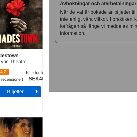
Avbokningar och återbetalningar
När de väl är bokade är biljetter til
inte enligt våra villkor. I praktiken
förfrågan så länge vi meddelas mins
information.
destown
Lyric Theatre
4.7
Biljetter
från
SEK409
0
recensioner
)
Biljetter
aret