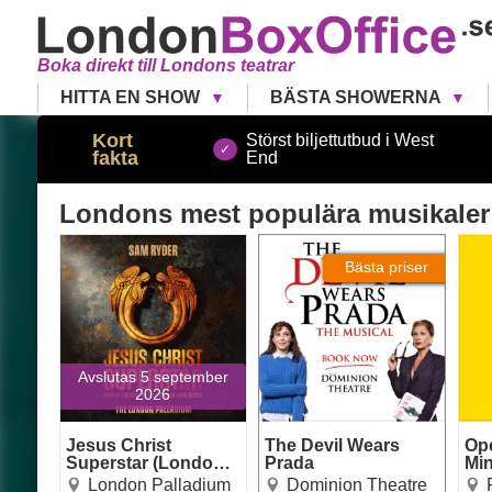
Boka direkt till Londons teatrar
HITTA EN SHOW
BÄSTA SHOWERNA
Kort
Störst biljettutbud i West
fakta
End
Londons
mest populära musikaler
Jesus Christ Superstar
The Devil Wears Prada
Ope
(London Palladium)
Bästa priser
Avslutas 5 september
2026
Jesus Christ
The Devil Wears
Op
Superstar (London
Prada
Mi
Palladium)
London Palladium
Dominion Theatre