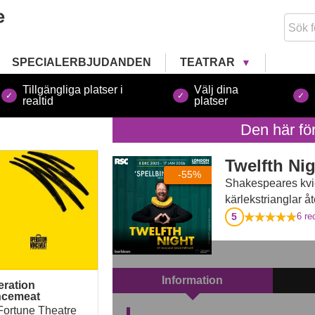
SPECIALERBJUDANDEN
TEATRAR
Tillgängliga platser i
Välj dina
realtid
platser
Den här fö
ration Mincemeat
Twelfth Ni
-55%
Shakespeares kvic
kärlekstrianglar å
5
6
rec
Information
eration
ncemeat
Fortune Theatre