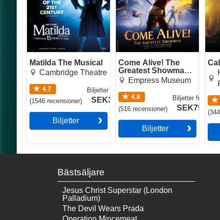
Matilda The Musical
Come Alive! The
Ca
Greatest Showman
Cambridge Theatre
Circus Spectacular
Empress Museum
4.7
Biljetter
från
4.8
Biljetter
från
SEK327
(
1546
recensioner
)
SEK791
(
516
recensioner
)
(
34
Biljetter
Biljetter
Bästsäljare
Jesus Christ Superstar (London
Palladium)
The Devil Wears Prada
Operation Mincemeat