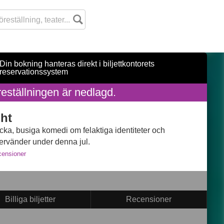
Din bokning hanteras direkt i biljettkontorets
reservationssystem
reställningen är nedlagd.
ght
ka, busiga komedi om felaktiga identiteter och
tervänder under denna jul.
ensioner
Billiga biljetter
Recensioner