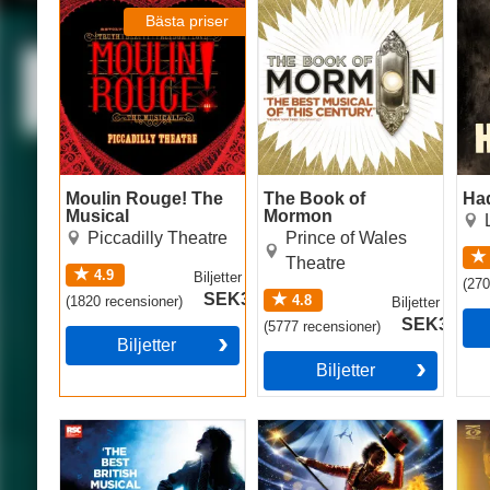
Musical
Bästa priser
Moulin Rouge! The
The Book of
Ha
Musical
Mormon
Piccadilly Theatre
Prince of Wales
Theatre
4.9
Biljetter
från
(
27
SEK396
4.8
(
1820
recensioner
)
Biljetter
från
SEK327
(
5777
recensioner
)
Biljetter
Biljetter
Matilda The Musical
Come Alive! The
Cab
Greatest Showman
Circus Spectacular