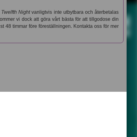
l
Twelfth Night
vanligtvis inte utbytbara och återbetalas
 kommer vi dock att göra vårt bästa för att tillgodose din
t 48 timmar före föreställningen. Kontakta oss för mer