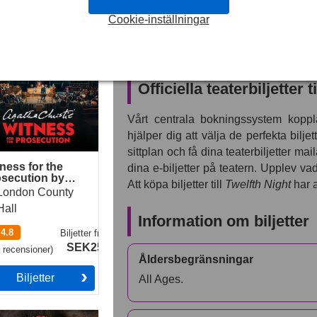
Cookie-inställningar
Denna kvicka, kaotiska och bitterlj
sexveckorsperiod – så boka nu så a
ess for the
secution by Agatha
komedier.
stie
Officiella teaterbiljetter t
Vårt centrala bokningssystem koppla
hjälper dig att välja de perfekta bilje
sittplan och få dina teaterbiljetter mai
ness for the
dina e-biljetter på teatern. Upplev v
secution by
Att köpa biljetter till
Twelfth Night
har a
tha Christie
London County
Hall
Information om biljetter
4.8
Biljetter
från
SEK259
3
recensioner
)
Åldersbegränsningar
Biljetter
All Ages.
estown