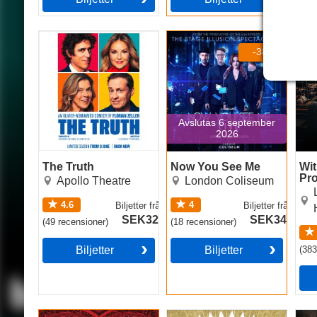
The Truth
Now You See Me
Witn
Pro
-38%
Chri
Avslutas 6 september
2026
The Truth
Now You See Me
Wit
Pro
Apollo Theatre
London Coliseum
Aga
4.6
4
Biljetter
från
Biljetter
från
SEK327
SEK341
(
49
recensioner
)
(
18
recensioner
)
Biljetter
Biljetter
(
38
Moulin Rouge! The
The Book of Mormon
Had