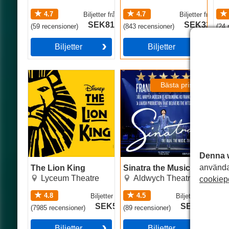
4.7
4.7
Biljetter
från
Biljetter
från
SEK818
SEK327
(
59
recensioner
)
(
843
recensioner
)
(
24
r
Biljetter
Biljetter
The Lion King
Sinatra the Musical
Les
Bästa priser
Denna 
använda
The Lion King
Sinatra the Musical
Les
Lyceum Theatre
Aldwych Theatre
cookiep
4.8
4.5
Biljetter
från
Biljetter
från
SEK573
SEK314
(
7985
recensioner
)
(
89
recensioner
)
(
33
Biljetter
Biljetter