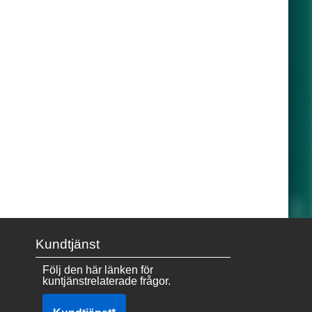
Kundtjänst
Följ den här länken för
kuntjänstrelaterade frågor.