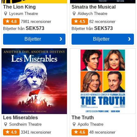
The Lion King
Sinatra the Musical
Lyceum Theatre
Aldwych Theatre
4.8
7981
recensioner
4.5
82
recensioner
SEK573
SEK573
Biljetter
från
Biljetter
från
Biljetter
Biljetter
Les Miserables
The Truth
Les Miserables
The Truth
Sondheim Theatre
Apollo Theatre
4.9
3341
recensioner
4.6
48
recensioner