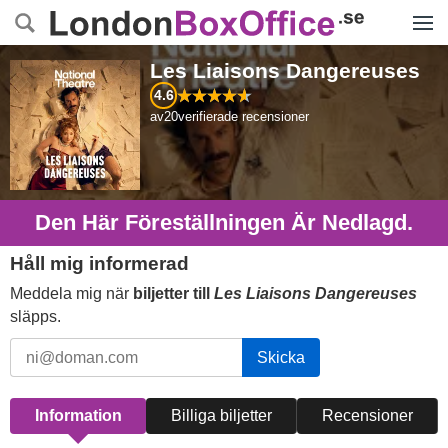
Menyn
Les Liaisons Dangereuses
4.6
av
20
verifierade recensioner
Den Här Föreställningen Är Nedlagd.
Håll mig informerad
Meddela mig när
biljetter till
Les Liaisons Dangereuses
släpps.
Skicka
Information
Billiga biljetter
Recensioner