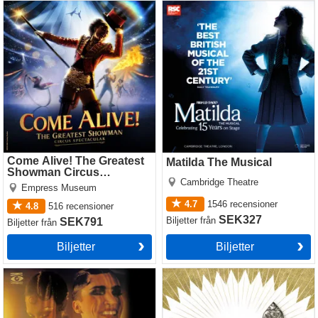
Come Alive! The Greatest
Matilda The Musical
Showman Circus Spectacular
Come Alive! The Greatest
Matilda The Musical
Showman Circus
Cambridge Theatre
Spectacular
Empress Museum
4.7
1546
recensioner
4.8
516
recensioner
SEK327
Biljetter
från
SEK791
Biljetter
från
Biljetter
Biljetter
Cabaret
The Book of Mormon