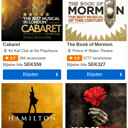
Cabaret
The Book of Mormon
Kit Kat Club at the Playhouse
Prince of Wales Theatre
4.7
344
recensioner
4.8
5777
recensioner
SEK559
SEK327
Biljetter
från
Biljetter
från
Biljetter
Biljetter
Hamilton
Hadestown