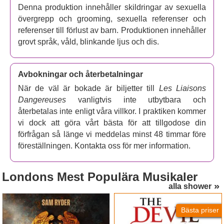
Denna produktion innehåller skildringar av sexuella
övergrepp och grooming, sexuella referenser och
referenser till förlust av barn. Produktionen innehåller
grovt språk, våld, blinkande ljus och dis.
Avbokningar och återbetalningar
När de väl är bokade är biljetter till
Les Liaisons
Dangereuses
vanligtvis inte utbytbara och
återbetalas inte enligt våra villkor. I praktiken kommer
vi dock att göra vårt bästa för att tillgodose din
förfrågan så länge vi meddelas minst 48 timmar före
föreställningen. Kontakta oss för mer information.
Londons
Mest Populära Musikaler
alla shower
Jesus Christ Superstar
The Devil Wears Prada
(London Palladium)
Bästa priser