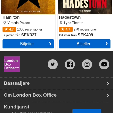
Hamilton
Hadestown
Victoria Palace
Lyric Theatre
4.7
1330
recensioner
4.7
270
recensioner
SEK327
SEK409
Biljetter
från
Biljetter
från
Biljetter
Biljetter
Bästsäljare
Om London Box Office
Kundtjänst