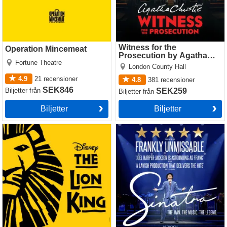
Witness for the
Operation Mincemeat
Prosecution by Agatha
Fortune Theatre
Christie
London County Hall
4.9
21
recensioner
4.8
381
recensioner
SEK846
Biljetter
från
SEK259
Biljetter
från
Biljetter
Biljetter
The Lion King
Sinatra the Musical