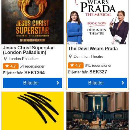
Jesus Christ Superstar
The Devil Wears Prada
(London Palladium)
Dominion Theatre
London Palladium
4.7
841
recensioner
4.7
54
recensioner
SEK327
Biljetter
från
SEK1364
Biljetter
från
Biljetter
Biljetter
Operation Mincemeat
Witness for the Prosecution
by Agatha Christie