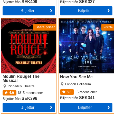
SEK409
SEK327
Biljetter
från
Biljetter
från
Biljetter
Biljetter
Moulin Rouge! The Musical
Now You See Me
Bästa priser
-38%
Moulin Rouge! The
Now You See Me
Musical
London Coliseum
Piccadilly Theatre
3.8
15
recensioner
4.9
1815
recensioner
SEK341
Biljetter
från
SEK396
Biljetter
från
Biljetter
Biljetter