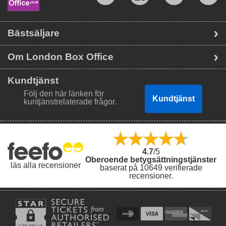
Bästsäljare
Om London Box Office
Kundtjänst
Följ den här länken för
Kundtjänst
kuntjänstrelaterade frågor.
4.7
/5
Oberoende betygsättningstjänster
läs alla recensioner
baserat på 10649 verifierade
recensioner.