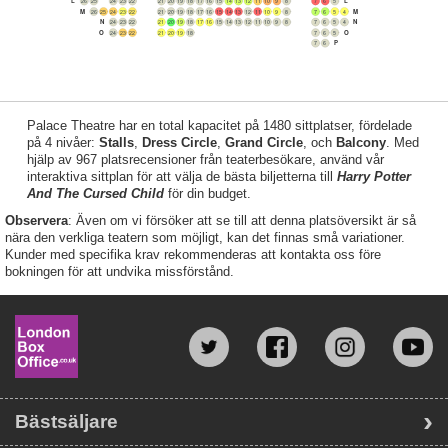
L
L
26
25
24
23
22
21
20
19
18
17
16
15
14
13
12
11
10
9
8
7
6
5
M
M
26
25
24
23
22
21
20
19
18
17
16
15
14
13
12
11
10
9
8
7
6
5
4
N
N
24
23
22
21
20
19
18
17
16
15
14
13
12
11
10
9
8
7
6
5
4
O
O
24
23
22
21
20
19
18
7
6
5
P
7
6
Palace Theatre har en total kapacitet på 1480 sittplatser, fördelade
på 4 nivåer:
Stalls
,
Dress Circle
,
Grand Circle
, och
Balcony
. Med
hjälp av 967 platsrecensioner från teaterbesökare, använd vår
interaktiva sittplan för att välja de bästa biljetterna till
Harry Potter
And The Cursed Child
för din budget.
Observera
: Även om vi försöker att se till att denna platsöversikt är så
nära den verkliga teatern som möjligt, kan det finnas små variationer.
Kunder med specifika krav rekommenderas att kontakta oss före
bokningen för att undvika missförstånd.
Bästsäljare