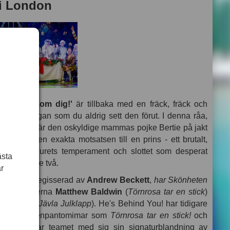
 i London
Han är bakom dig!'
är tillbaka med en fräck, fräck och
assiska sagan som du aldrig sett den förut. I denna råa,
ch odjuret
är den oskyldige mammas pojke Bertie på jakt
nappad av den exakta motsatsen till en prins - ett brutalt,
n trots odjurets temperament och slottet som desperat
ästa
lå mellan de två.
r
n Hooper
, regisserad av
Andrew Beckett
,
har Skönheten
 huvudrollerna
Matthew Baldwin
(
Törnrosa tar en stick
)
: Another Jävla Julklapp
). He's Behind You! har tidigare
irerade vuxenpantomimar som
Törnrosa tar en stick!
och
per!
. Nu tar teamet med sig sin signaturblandning av