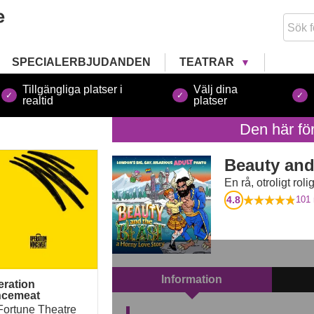
SPECIALERBJUDANDEN
TEATRAR
Tillgängliga platser i
Välj dina
realtid
platser
Den här fö
ration Mincemeat
Beauty and
En rå, otroligt ro
4.8
101
Information
eration
ncemeat
Fortune Theatre