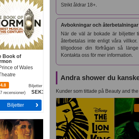
Strikt åldrar 18+.
Avbokningar och återbetalningar
När de väl är bokade är biljetter t
återbetalas inte enligt våra villkor
tillgodose din förfrågan så läng
Kontakta oss för mer information.
e Book of
rmon
Prince of Wales
Theatre
Andra shower du kanske 
4.8
Biljetter
från
Kunder som tittade på Beauty and the
SEK327
77
recensioner
)
The Lion King
Wicked
Biljetter
aret