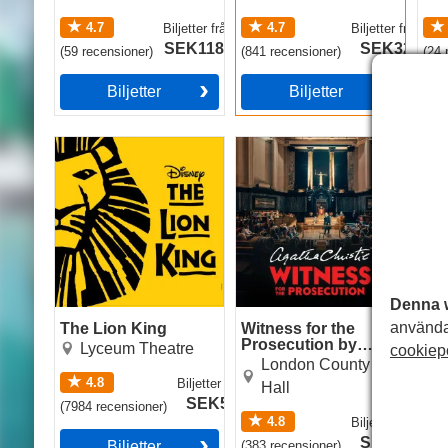
4.7
4.7
Biljetter
från
Biljetter
från
SEK1187
SEK327
(
59
recensioner
)
(
841
recensioner
)
(
24
r
Biljetter
Biljetter
The Lion King
Witness for the
The
Prosecution by Agatha
Christie
Denna 
använda
The Lion King
Witness for the
The
Prosecution by
Lyceum Theatre
cookiep
Agatha Christie
London County
4.8
Biljetter
från
Hall
SEK573
(
7984
recensioner
)
(
48
r
4.8
Biljetter
från
SEK259
Biljetter
(
383
recensioner
)