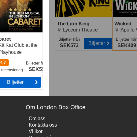
The Lion King
Wicked
Lyceum Theatre
Apollo 
baret
Biljetter
från
Biljetter
frå
Biljetter
Kit Kat Club at the
SEK573
SEK409
Playhouse
4.7
Biljetter
från
SEK559
4
recensioner
)
Biljetter
Om London Box Office
Om oss
Kontakta oss
Villkor