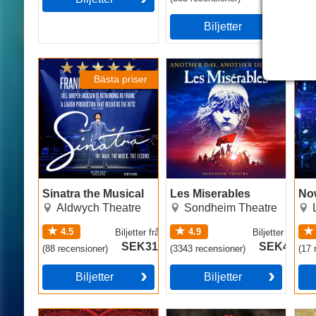
Biljetter
Sinatra the Musical
Les Miserables
Now
Bästa priser
Sinatra the Musical
Les Miserables
No
Aldwych Theatre
Sondheim Theatre
4.5
4.9
Biljetter
från
Biljetter
från
SEK314
SEK409
(
88
recensioner
)
(
3343
recensioner
)
(
17
r
Biljetter
Biljetter
Moulin Rouge! The
Hadestown
The