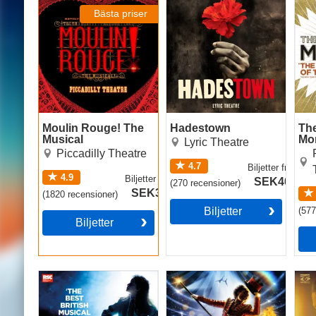
Musical
Bästa priser
Moulin Rouge! The
Hadestown
Th
Musical
Mo
Lyric Theatre
Piccadilly Theatre
4.7
Biljetter
från
4.9
Biljetter
från
SEK409
(
270
recensioner
)
SEK396
(
1820
recensioner
)
Biljetter
(
57
Biljetter
Matilda The Musical
Come Alive! The
Cab
Greatest Showman
Circus Spectacular