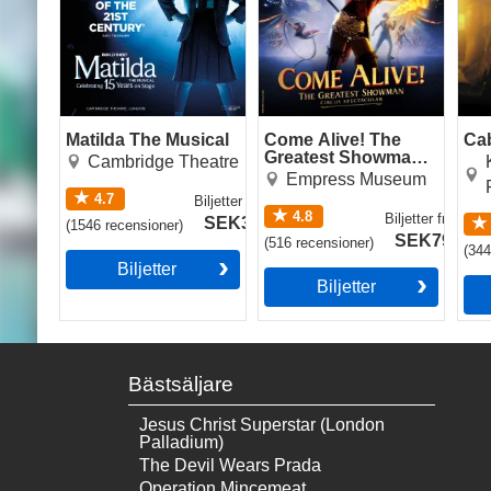
Matilda The Musical
Come Alive! The
Ca
Greatest Showman
Cambridge Theatre
Circus Spectacular
Empress Museum
4.7
Biljetter
från
4.8
Biljetter
från
SEK327
(
1546
recensioner
)
SEK791
(
516
recensioner
)
(
34
Biljetter
Biljetter
Bästsäljare
Jesus Christ Superstar (London
Palladium)
The Devil Wears Prada
Operation Mincemeat