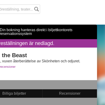
Din bokning hanteras direkt i biljettkontorets
reservationssystem
reställningen är nedlagd.
 the Beast
lig, vuxen återberättelse av Skönheten och odjuret.
recensioner
Billiga biljetter
Recensioner