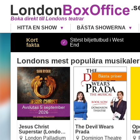
Boka direkt till Londons teatrar
HITTA EN SHOW
BÄSTA SHOWERNA
Kort
Störst biljettutbud i West
fakta
End
Londons
mest populära musikaler
Jesus Christ Superstar
The Devil Wears Prada
Ope
(London Palladium)
Bästa priser
Avslutas 5 september
2026
Jesus Christ
The Devil Wears
Op
Superstar (London
Prada
Mi
Palladium)
London Palladium
Dominion Theatre