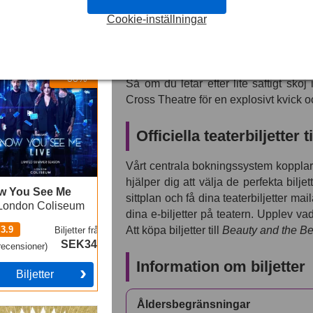
upprörande humor, slug kvickhet och
Cookie-inställningar
återberättelse av
Skönheten och Odj
med att skapa magi, skratt och spekta
lite hjärtevärmande vinterskratt med vå
 You See Me
-38%
Så om du letar efter lite saftigt sko
Cross Theatre för en explosivt kvick o
Officiella teaterbiljetter t
Vårt centrala bokningssystem kopplar 
hjälper dig att välja de perfekta bilje
w You See Me
sittplan och få dina teaterbiljetter mai
London Coliseum
dina e-biljetter på teatern. Upplev v
3.9
Att köpa biljetter till
Beauty and the Be
Biljetter
från
SEK341
ecensioner
)
Information om biljetter
Biljetter
Åldersbegränsningar
 Book of Mormon