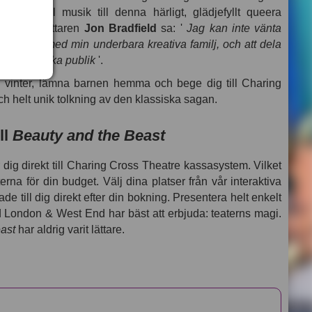
 originell musik till denna härligt, glädjefyllt queera
uret
. Författaren
Jon Bradfield
sa: '
Jag kan inte vänta
kel igen med min underbara kreativa familj, och att dela
r fantastiska publik
'.
j i vinter, lämna barnen hemma och bege dig till Charing
ch helt unik tolkning av den klassiska sagan.
ill
Beauty and the Beast
dig direkt till Charing Cross Theatre kassasystem. Vilket
tterna för din budget. Välj dina platser från vår interaktiva
lade till dig direkt efter din bokning. Presentera helt enkelt
ad London & West End har bäst att erbjuda: teaterns magi.
ast
har aldrig varit lättare.